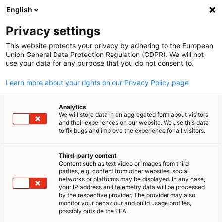
English
Suche öffnen
Navi
Ein
Privacy settings
This website protects your privacy by adhering to the European
Union General Data Protection Regulation (GDPR). We will not
use your data for any purpose that you do not consent to.
Learn more about your rights on our Privacy Policy page
Analytics
We will store data in an aggregated form about visitors
and their experiences on our website. We use this data
to fix bugs and improve the experience for all visitors.
Surface
Sponsoring
Third-party content
Content such as text video or images from third
parties, e.g. content from other websites, social
German
networks or platforms may be displayed. In any case,
Die DGIC bietet viele Sponsoring-Optionen, die den Bedürfniss
your IP address and telemetry data will be processed
Ihres Unternehmens entsprechen. Von Roundtables über
by the respective provider. The provider may also
monitor your behaviour and build usage profiles,
Podiumsdiskussionen bis hin zu Empfängen und vielem mehr: D
possibly outside the EEA.
Deutsche Industrie- und Handelsdelegation lädt stolz