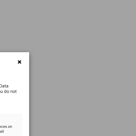
 Data
ou do not
ences on
all