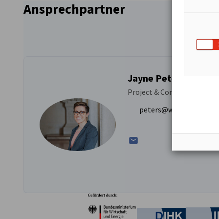
Ansprechpartner
Jayne Peters
Project & Communications
peters@washington.ah
Partner
Bundesministerium für W
Deutsche 